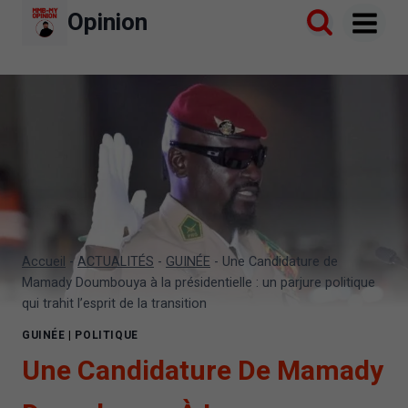
Aller
Opinion
au
contenu
Accueil
-
ACTUALITÉS
-
GUINÉE
-
Une Candidature de
Mamady Doumbouya à la présidentielle : un parjure politique
qui trahit l’esprit de la transition
GUINÉE
|
POLITIQUE
Une Candidature De Mamady