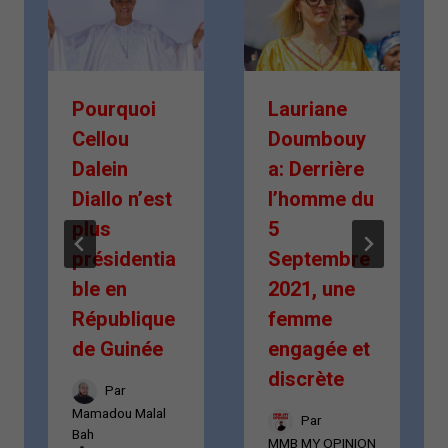
Pourquoi
Lauriane
Cellou
Doumbouy
Dalein
a: Derrière
Diallo n’est
l’homme du
plus
5
présidentia
Septembre
ble en
2021, une
République
femme
de Guinée
engagée et
discrète
Par
Mamadou Malal
Par
Bah
MMB MY OPINION