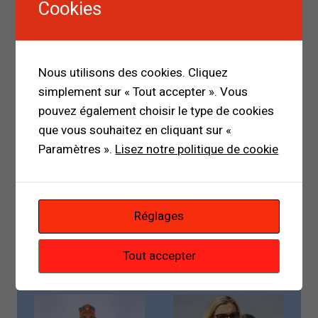
Cookies
Navigation
PRÉCÉDENT
SUIVANT
Nous utilisons des cookies. Cliquez
de
simplement sur « Tout accepter ». Vous
Barack Obama
Mamady
l’article
pouvez également choisir le type de cookies
dénonce une “dérive
Doumbouya: le
que vous souhaitez en cliquant sur «
autoritaire” de
parjure d’un chef de
Paramètres ».
Lisez notre politique de cookie
Donald Trump
transition devenu
candidat à sa propre
succession
Réglages
Tout accepter
Publications similaires