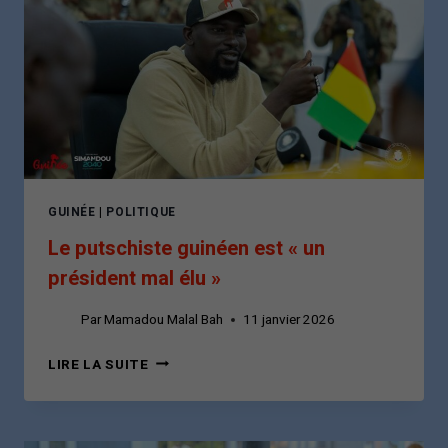
GUINÉE
|
POLITIQUE
Le putschiste guinéen est « un
président mal élu »
Par
Mamadou Malal Bah
11 janvier 2026
LE
LIRE LA SUITE
PUTSCHISTE
GUINÉEN
EST
«