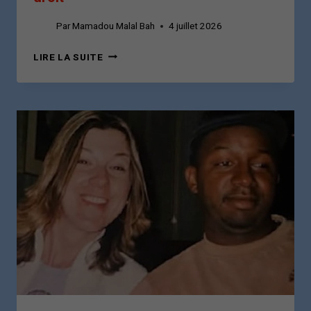
Par
Mamadou Malal Bah
4 juillet 2026
AFFAIRE
LIRE LA SUITE
ALIOU
BAH
:
QUAND
LA
COUR
DE
JUSTICE
DE
LA
CEDEAO
RAPPELLE
À
LA
GUINÉE
QUE
NUL