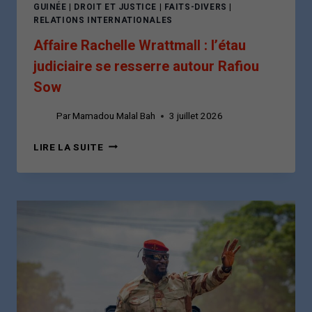
N’EST
GUINÉE
|
DROIT ET JUSTICE
|
FAITS-DIVERS
|
AU-
RELATIONS INTERNATIONALES
DESSUS
Affaire Rachelle Wrattmall : l’étau
DU
DROIT
judiciaire se resserre autour Rafiou
Sow
Par
Mamadou Malal Bah
3 juillet 2026
AFFAIRE
LIRE LA SUITE
RACHELLE
WRATTMALL
:
L’ÉTAU
JUDICIAIRE
SE
RESSERRE
AUTOUR
RAFIOU
SOW