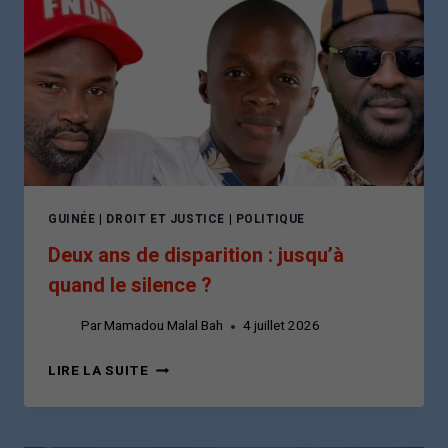
LES
GUINÉENS
MÉRITENT
DES
RÉPONSES,
PAS
LE
SILENCE
GUINÉE
|
DROIT ET JUSTICE
|
POLITIQUE
Deux ans de disparition : jusqu’à
quand le silence ?
Par
Mamadou Malal Bah
4 juillet 2026
DEUX
LIRE LA SUITE
ANS
DE
DISPARITION