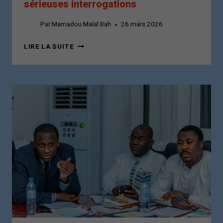
sérieuses interrogations
Par
Mamadou Malal Bah
26 mars 2026
MORT
LIRE LA SUITE
DU
COMMANDANT
TOUMBA
DIAKITÉ
:
UNE
DISPARITION
QUI
SOULÈVE
DE
SÉRIEUSES
INTERROGATIONS