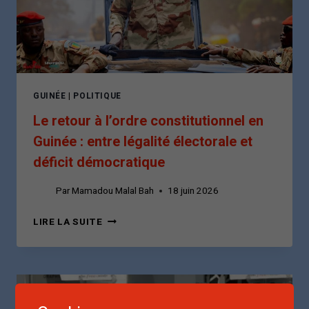
GUINÉE
|
POLITIQUE
Le retour à l’ordre constitutionnel en
Guinée : entre légalité électorale et
déficit démocratique
Par
Mamadou Malal Bah
18 juin 2026
LE
LIRE LA SUITE
RETOUR
À
L’ORDRE
CONSTITUTIONNEL
EN
GUINÉE