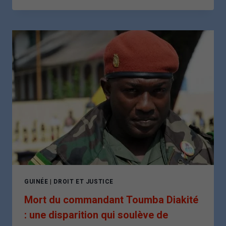
DE
YERIM
SECK
RAVIVE
LES
INQUIÉTUDES
SUR
LES
DÉRIVES
DU
POUVOIR
EN
GUINÉE
GUINÉE
|
DROIT ET JUSTICE
Mort du commandant Toumba Diakité
: une disparition qui soulève de