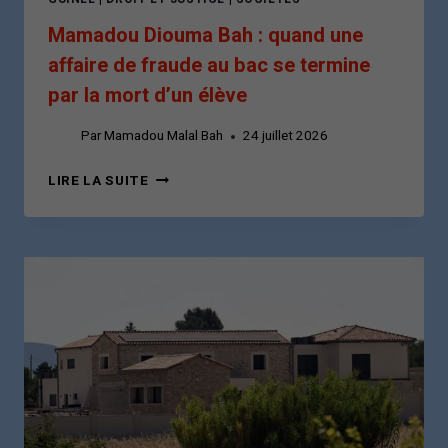
Mamadou Diouma Bah : quand une
affaire de fraude au bac se termine
par la mort d’un élève
Par
Mamadou Malal Bah
24 juillet 2026
MAMADOU
LIRE LA SUITE
DIOUMA
BAH
:
QUAND
UNE
AFFAIRE
DE
FRAUDE
AU
BAC
SE
TERMINE