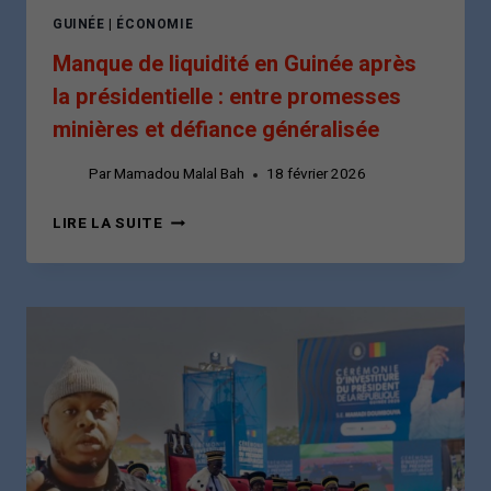
GUINÉE
|
ÉCONOMIE
Manque de liquidité en Guinée après
la présidentielle : entre promesses
minières et défiance généralisée
Par
Mamadou Malal Bah
18 février 2026
MANQUE
LIRE LA SUITE
DE
LIQUIDITÉ
EN
GUINÉE
APRÈS
LA
PRÉSIDENTIELLE
:
ENTRE
PROMESSES
MINIÈRES