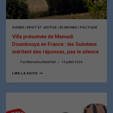
PAR
LA
MORT
D’UN
ÉLÈVE
GUINÉE
|
DROIT ET JUSTICE
|
ÉCONOMIE
|
POLITIQUE
Villa présumée de Mamadi
Doumbouya en France : les Guinéens
méritent des réponses, pas le silence
Par
Mamadou Malal Bah
14 juillet 2026
VILLA
LIRE LA SUITE
PRÉSUMÉE
DE
MAMADI
DOUMBOUYA
EN
FRANCE
: