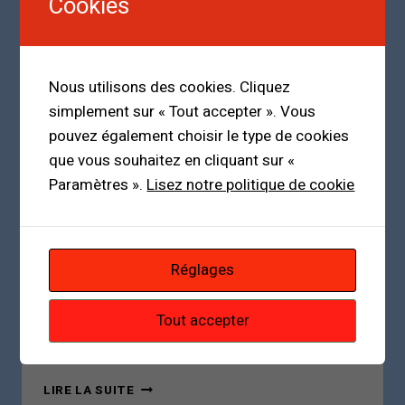
Cookies
:
ENTRE
LÉGALITÉ
ÉLECTORALE
Nous utilisons des cookies. Cliquez
ET
DÉFICIT
simplement sur « Tout accepter ». Vous
DÉMOCRATIQUE
pouvez également choisir le type de cookies
que vous souhaitez en cliquant sur «
Paramètres ».
Lisez notre politique de cookie
GUINÉE
|
POLITIQUE
La sortie de Yerim Seck ravive les
Réglages
inquiétudes sur les dérives du pouvoir
en Guinée
Tout accepter
Par
Mamadou Malal Bah
24 avril 2026
LA
LIRE LA SUITE
SORTIE