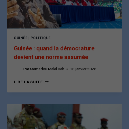
ET
DÉFIANCE
GÉNÉRALISÉE
GUINÉE
|
POLITIQUE
Guinée : quand la démocrature
devient une norme assumée
Par
Mamadou Malal Bah
18 janvier 2026
GUINÉE
LIRE LA SUITE
:
QUAND
LA
DÉMOCRATURE
DEVIENT
UNE
NORME
ASSUMÉE