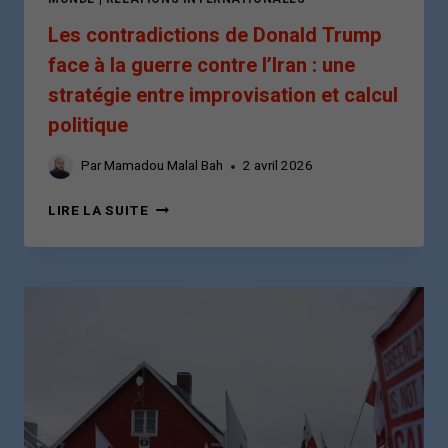
Les contradictions de Donald Trump
face à la guerre contre l’Iran : une
stratégie entre improvisation et calcul
politique
Par
Mamadou Malal Bah
2 avril 2026
LES
LIRE LA SUITE
CONTRADICTIONS
DE
DONALD
TRUMP
FACE
À
LA
GUERRE
CONTRE
L’IRAN
: