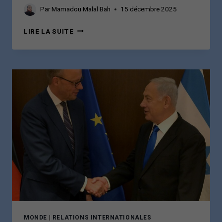
Par
Mamadou Malal Bah
15 décembre 2025
BONDI
LIRE LA SUITE
BEACH,
OU
LA
RUPTURE
D’UN
SYMBOLE
MONDE
|
RELATIONS INTERNATIONALES