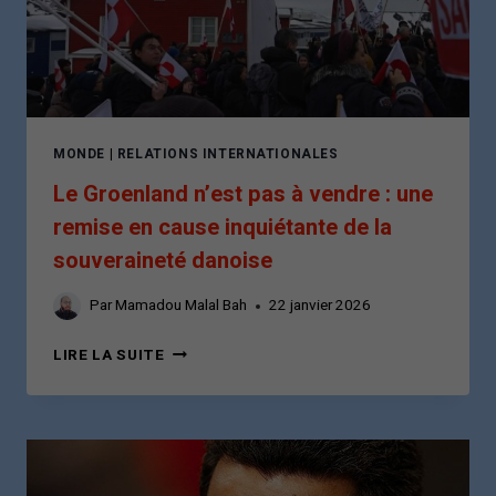
UNE
STRATÉGIE
ENTRE
IMPROVISATION
ET
CALCUL
POLITIQUE
MONDE
|
RELATIONS INTERNATIONALES
Le Groenland n’est pas à vendre : une
remise en cause inquiétante de la
souveraineté danoise
Par
Mamadou Malal Bah
22 janvier 2026
LE
LIRE LA SUITE
GROENLAND
N’EST
PAS
À
VENDRE
: