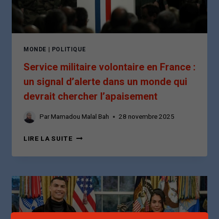
MONDE
|
POLITIQUE
Service militaire volontaire en France :
un signal d’alerte dans un monde qui
devrait chercher l’apaisement
Par
Mamadou Malal Bah
28 novembre 2025
SERVICE
LIRE LA SUITE
MILITAIRE
VOLONTAIRE
EN
FRANCE
:
UN
SIGNAL
D’ALERTE