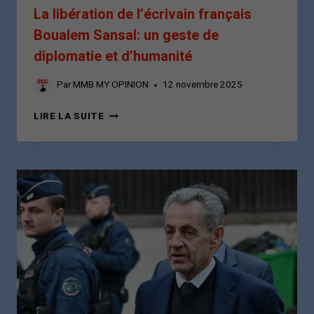
La libération de l’écrivain français
Boualem Sansal: un geste de
diplomatie et d’humanité
Par
MMB MY OPINION
12 novembre 2025
LA
LIRE LA SUITE
LIBÉRATION
DE
L’ÉCRIVAIN
FRANÇAIS
BOUALEM
SANSAL:
UN
GESTE
DE
DIPLOMATIE
ET
D’HUMANITÉ