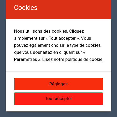
DANS
Cookies
UN
MONDE
QUI
DEVRAIT
Nous utilisons des cookies. Cliquez
CHERCHER
simplement sur « Tout accepter ». Vous
L’APAISEMENT
pouvez également choisir le type de cookies
que vous souhaitez en cliquant sur «
MONDE
|
POLITIQUE
|
SPORT
Paramètres ».
Lisez notre politique de cookie
Quand Cristiano Ronaldo rencontre
Donald Trump : une passerelle
inattendue entre football et politique
Réglages
Par
Mamadou Malal Bah
20 novembre 2025
Tout accepter
QUAND
LIRE LA SUITE
CRISTIANO
RONALDO