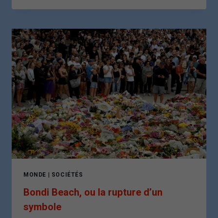
DE
NICOLAS
MADURO
PAR
LES
ÉTATS-
UNIS
:
UNE
VIOLATION
MANIFESTE
DU
DROIT
INTERNATIONAL
MONDE
|
SOCIÉTÉS
Bondi Beach, ou la rupture d’un
symbole