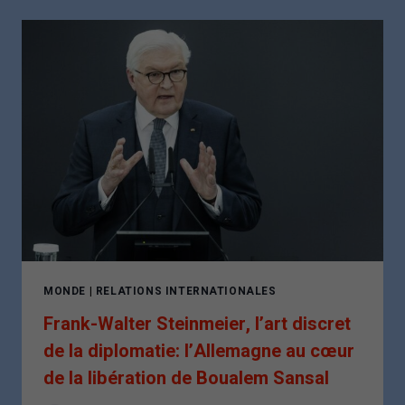
RENCONTRE
DONALD
TRUMP
:
UNE
PASSERELLE
INATTENDUE
ENTRE
FOOTBALL
ET
POLITIQUE
MONDE
|
RELATIONS INTERNATIONALES
Frank-Walter Steinmeier, l’art discret
de la diplomatie: l’Allemagne au cœur
de la libération de Boualem Sansal