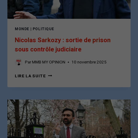
MONDE
|
POLITIQUE
Nicolas Sarkozy : sortie de prison
sous contrôle judiciaire
Par
MMB MY OPINION
10 novembre 2025
NICOLAS
LIRE LA SUITE
SARKOZY
:
SORTIE
DE
PRISON
SOUS
CONTRÔLE
JUDICIAIRE