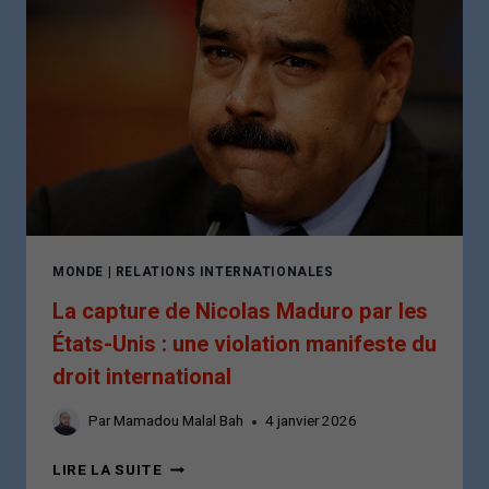
UNE
REMISE
EN
CAUSE
INQUIÉTANTE
DE
LA
SOUVERAINETÉ
DANOISE
MONDE
|
RELATIONS INTERNATIONALES
La capture de Nicolas Maduro par les
États-Unis : une violation manifeste du
droit international
Par
Mamadou Malal Bah
4 janvier 2026
LA
LIRE LA SUITE
CAPTURE