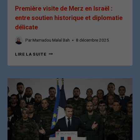
Première visite de Merz en Israël :
entre soutien historique et diplomatie
délicate
Par
Mamadou Malal Bah
8 décembre 2025
PREMIÈRE
LIRE LA SUITE
VISITE
DE
MERZ
EN
ISRAËL
:
ENTRE
SOUTIEN
HISTORIQUE
ET
DIPLOMATIE
DÉLICATE