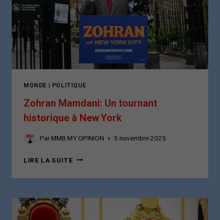
MONDE
|
POLITIQUE
Zohran Mamdani: Un tournant
historique à New York
Par
MMB MY OPINION
5 novembre 2025
ZOHRAN
LIRE LA SUITE
MAMDANI:
UN
TOURNANT
HISTORIQUE
À
NEW YORK