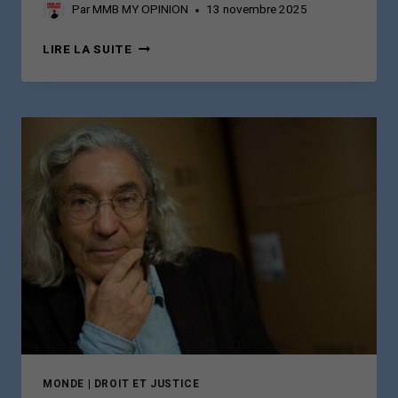
Par
MMB MY OPINION
13 novembre 2025
FRANK-
LIRE LA SUITE
WALTER
STEINMEIER,
L’ART
DISCRET
DE
LA
DIPLOMATIE:
L’ALLEMAGNE
AU
CŒUR
DE
LA
LIBÉRATION
DE
BOUALEM
SANSAL
MONDE
|
DROIT ET JUSTICE