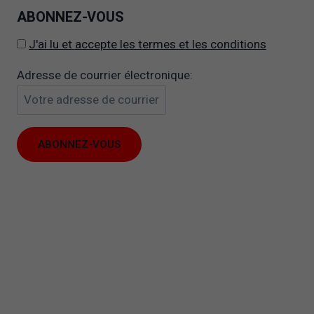
ABONNEZ-VOUS
J'ai lu et accepte les termes et les conditions
Adresse de courrier électronique:
Il
est
possible
Il est possible que vos r
que
vous empêchent de voir ce 
vos
Il est très probable que l’e
réglages