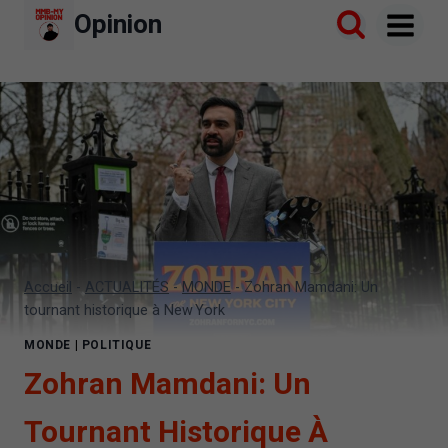
Aller
Opinion
au
contenu
Accueil
-
ACTUALITÉS
-
MONDE
-
Zohran Mamdani: Un
tournant historique à New York
MONDE
|
POLITIQUE
Zohran Mamdani: Un
Tournant Historique À