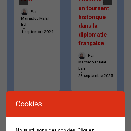
un tournant
Par
historique
Mamadou Malal
Bah
dans la
1 septembre 2024
diplomatie
française
Par
Mamadou Malal
Bah
23 septembre 2025
Cookies
Rechercher
Nous utilisons des cookies. Cliquez