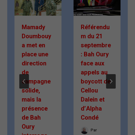
Mamady
Référendu
Doumbouy
m du 21
a met en
septembre
place une
: Bah Oury
direction
face aux
de
appels au
campagne
boycott de
solide,
Cellou
mais la
Dalein et
présence
d’Alpha
de Bah
Condé
Oury
Par