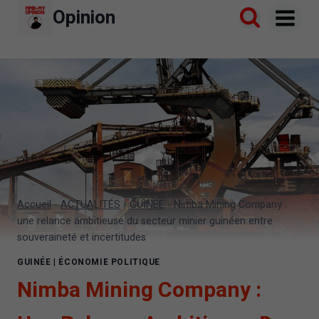
Aller
Opinion
au
contenu
Accueil
-
ACTUALITÉS
-
GUINÉE
-
Nimba Mining Company :
une relance ambitieuse du secteur minier guinéen entre
souveraineté et incertitudes
GUINÉE
|
ÉCONOMIE POLITIQUE
Nimba Mining Company :