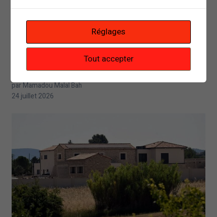
Réglages
Tout accepter
Mamadou Diouma Bah : quand une affaire de fraude
au bac se termine par la mort d’un élève
par Mamadou Malal Bah
24 juillet 2026