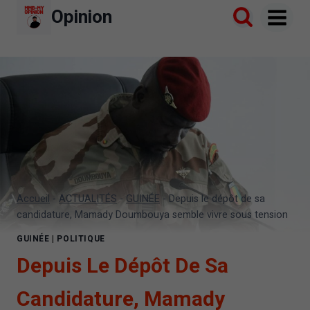
Aller
Opinion
au
contenu
Accueil
-
ACTUALITÉS
-
GUINÉE
-
Depuis le dépôt de sa
candidature, Mamady Doumbouya semble vivre sous tension
GUINÉE
|
POLITIQUE
Depuis Le Dépôt De Sa
Candidature, Mamady