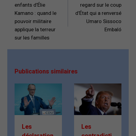
l’article
enfants d’Élie
regard sur le coup
Kamano : quand le
d’État qui a renversé
pouvoir militaire
Umaro Sissoco
applique la terreur
Embaló
sur les familles
Publications similaires
Les
Les
déclaration
contradicti