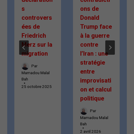
s
ons de
controvers
Donald
ées de
Trump face
Friedrich
à la guerre
Merz sur la
contre
migration
l’Iran : une
stratégie
Par
entre
Mamadou Malal
Bah
improvisati
25 octobre 2025
on et calcul
politique
Par
Mamadou Malal
Bah
2 avril 2026