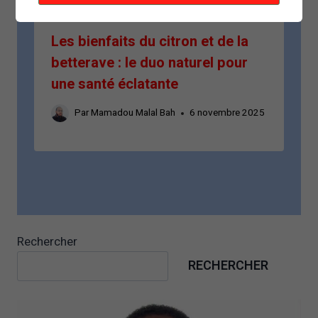
Les bienfaits du citron et de la
betterave : le duo naturel pour
une santé éclatante
Par
Mamadou Malal Bah
6 novembre 2025
Rechercher
RECHERCHER