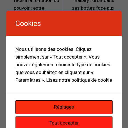
face à la tentation du
Bakary : droit dans
pouvoir : entre
ses bottes face aux
promesse et
pressions du pouvoir
Cookies
pression populaire
sortant
Nous utilisons des cookies. Cliquez
Publications similaires
simplement sur « Tout accepter ». Vous
pouvez également choisir le type de cookies
que vous souhaitez en cliquant sur «
Paramètres ».
Lisez notre politique de cookie
Réglages
Tout accepter