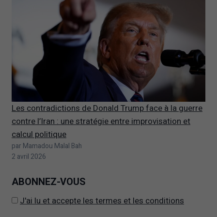
Les contradictions de Donald Trump face à la guerre
contre l’Iran : une stratégie entre improvisation et
calcul politique
Il
par Mamadou Malal Bah
2 avril 2026
est
possible
ABONNEZ-VOUS
que
vos
J'ai lu et accepte les termes et les conditions
réglages