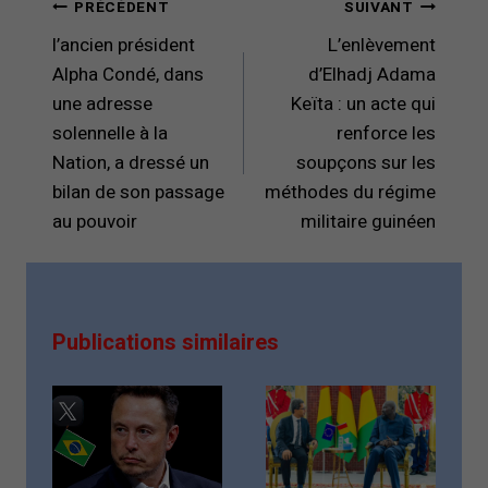
Navigation
PRÉCÉDENT
SUIVANT
de
l’ancien président
L’enlèvement
l’article
Alpha Condé, dans
d’Elhadj Adama
une adresse
Keïta : un acte qui
solennelle à la
renforce les
Nation, a dressé un
soupçons sur les
bilan de son passage
méthodes du régime
au pouvoir
militaire guinéen
Publications similaires