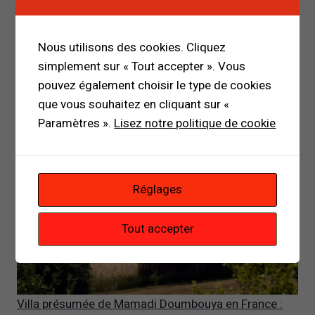
Nous utilisons des cookies. Cliquez
Mamadou Diouma Bah : quand une affaire de fraude
simplement sur « Tout accepter ». Vous
au bac se termine par la mort d’un élève
pouvez également choisir le type de cookies
par Mamadou Malal Bah
que vous souhaitez en cliquant sur «
24 juillet 2026
Paramètres ».
Lisez notre politique de cookie
Réglages
Tout accepter
Villa présumée de Mamadi Doumbouya en France :