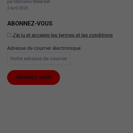
par Mamadou Malal Bah
2 avril 2026
ABONNEZ-VOUS
J'ai lu et accepte les termes et les conditions
Adresse de courrier électronique:
Il
est
possible
Il est possible que vos r
que