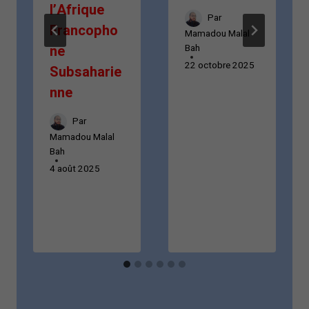
l’Afrique
Par
Francopho
Mamadou Malal
Bah
ne
22 octobre 2025
Subsaharie
nne
Par
Mamadou Malal
Bah
4 août 2025