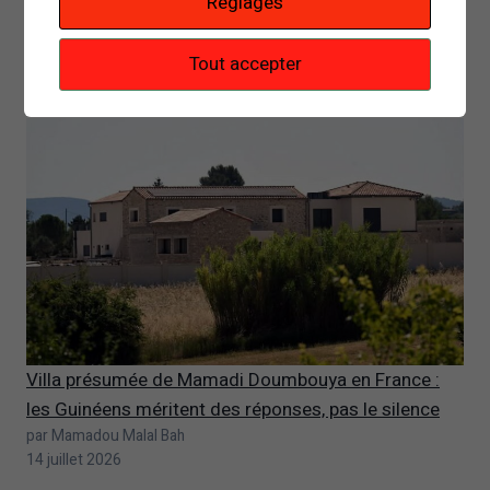
Réglages
au bac se termine par la mort d’un élève
par Mamadou Malal Bah
Tout accepter
24 juillet 2026
Villa présumée de Mamadi Doumbouya en France :
les Guinéens méritent des réponses, pas le silence
par Mamadou Malal Bah
14 juillet 2026