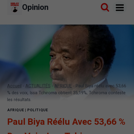
Aller
Opinion
au
contenu
Accueil
-
ACTUALITÉS
-
AFRIQUE
-
Paul Biya réélu avec 53,66
% des voix, Issa Tchiroma obtient 35,19%, Tchiroma conteste
les résultats.
AFRIQUE
|
POLITIQUE
Paul Biya Réélu Avec 53,66 %