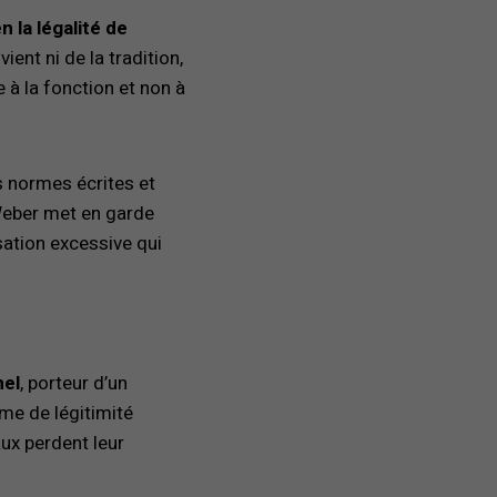
 la légalité de
ient ni de la tradition,
e à la fonction et non à
s normes écrites et
s Weber met en garde
sation excessive qui
nel
, porteur d’un
rme de légitimité
ux perdent leur