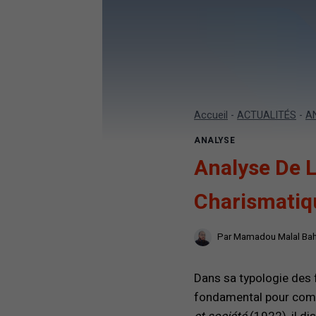
Accueil
-
ACTUALITÉS
-
A
ANALYSE
Analyse De L
Charismatiq
Par
Mamadou Malal Ba
Dans sa typologie des
fondamental pour comp