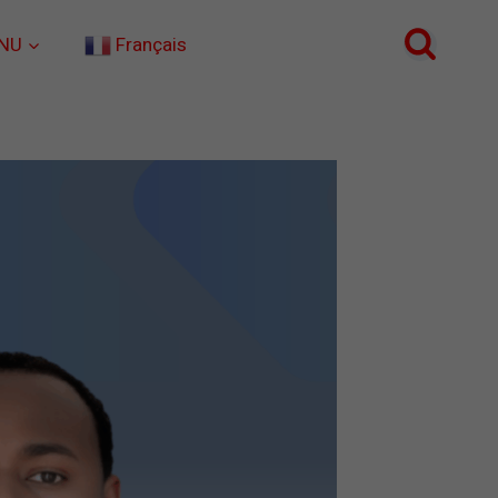
NU
Français