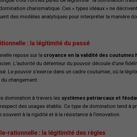
stingue trois formes pures de légitimité : la domination tradi
a domination charismatique. Ces « types idéaux » ne décrivent
ent des modèles analytiques pour interpréter la manière dont
tionnelle : la légitimité du passé
nnelle repose sur la
croyance en la validité des coutumes 
ncien. L’autorité du détenteur du pouvoir découle d’une fidéli
. Le pouvoir s’exerce dans un cadre coutumier, où la légiti
e du changement.
de domination à travers les
systèmes patriarcaux et féoda
 respect des usages établis. Ce type de domination tend à pr
 souvent à la rigidité et à la résistance à l’innovation.
e-rationnelle : la légitimité des règles