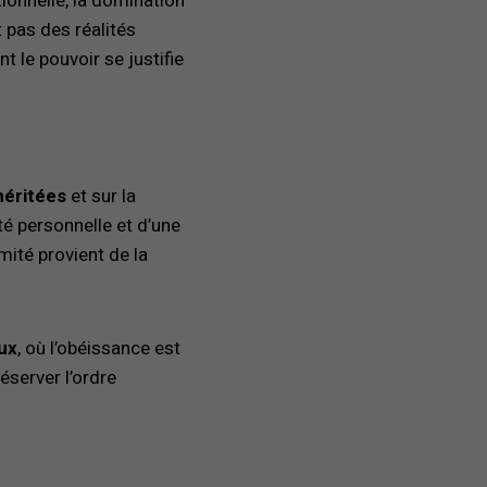
tionnelle, la domination
 pas des réalités
 le pouvoir se justifie
héritées
et sur la
té personnelle et d’une
mité provient de la
ux
, où l’obéissance est
éserver l’ordre