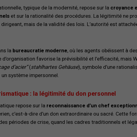
tionnelle, typique de la modernité, repose sur la
croyance en
nels
et sur la rationalité des procédures. La légitimité ne prov
 dirigeant, mais de la validité des lois. L’autorité est attaché
ans la
bureaucratie moderne
, où les agents obéissent à de
d’organisation favorise la prévisibilité et l’efficacité, mai
cage d’acier”
(
stahlhartes Gehäuse
), symbole d’une rationali
s un système impersonnel.
ismatique : la légitimité du don personnel
atique repose sur la
reconnaissance d’un chef exception
en, c’est-à-dire d’un don extraordinaire ou sacré. Cette fo
es périodes de crise, quand les cadres traditionnels et léga