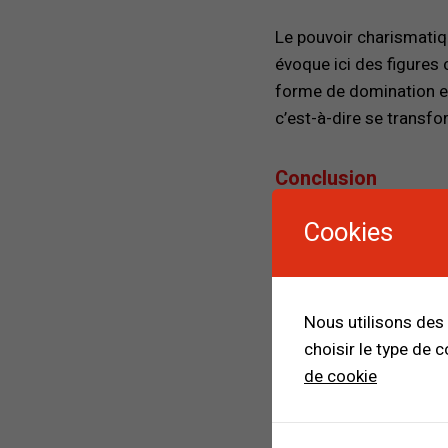
Le pouvoir charismatiqu
évoque ici des figures
forme de domination e
c’est-à-dire se transfo
Conclusion
Les trois formes de do
Cookies
légitimité politique. E
historiques et culturels
la tradition sans les fa
Nous utilisons des
de la légitimité
, où le
choisir le type de 
charismatique.
de cookie
Bibliographie