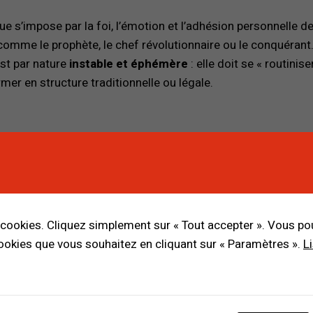
e s’impose par la foi, l’émotion et l’adhésion personnelle d
 comme le prophète, le chef révolutionnaire ou le conquérant
st par nature
instable et éphémère
: elle doit se « routinis
rmer en structure traditionnelle ou légale.
mination selon Weber constituent un outil d’analyse essentie
lles ne sont jamais pures dans la réalité, mais se combinent 
. La modernité, en valorisant la rationalité légale, tend à mar
ire disparaître. Le modèle weberien invite ainsi à réfléchir à l
 cookies. Cliquez simplement sur « Tout accepter ». Vous p
s sociétés oscillent entre bureaucratie, tradition et recherche
cookies que vous souhaitez en cliquant sur « Paramètres ».
L