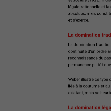
et société
(1922), il di
légale-rationnelle et l
absolues, mais constitu
et s’exerce.
La domination tradi
La domination traditio
continuité d’un ordre a
reconnaissance du passé
permanence plutôt qu
Weber illustre ce type 
liée à la coutume et au
existant, mais se heurte
La domination légal