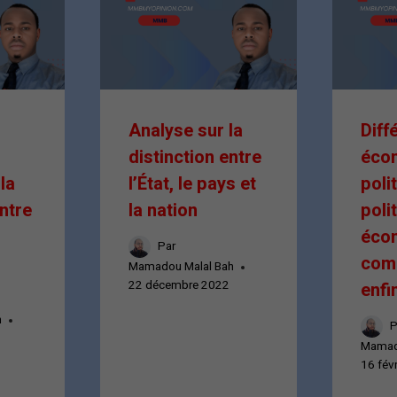
Analyse sur la
Diff
distinction entre
éco
la
l’État, le pays et
poli
ntre
la nation
poli
écon
Par
com
Mamadou Malal Bah
22 décembre 2022
enfi
h
P
Mamad
16 fév