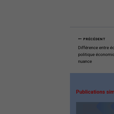
Navigation
PRÉCÉDENT
de
Différence entre é
l’article
politique économiq
nuance
Publications sim