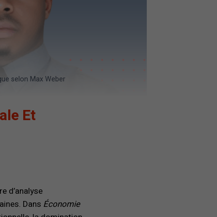
tique selon Max Weber
ale Et
e d’analyse
maines. Dans
Économie