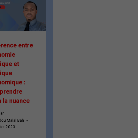
érence entre
nomie
tique et
tique
omique :
prendre
n la nuance
ar
ou Malal Bah
rier 2023