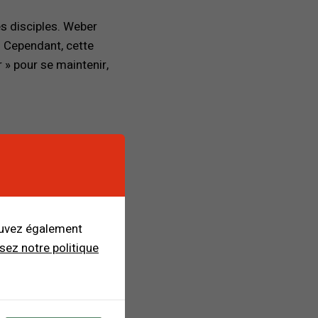
es disciples. Weber
. Cependant, cette
er » pour se maintenir,
l pour penser la
selon les contextes
ginaliser le charisme et
a
crise contemporaine
ouvez également
 de leadership
isez notre politique