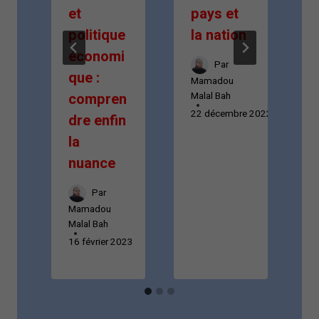
et
pays et
n
t
politique
la nation
économi
Par
que :
Mamadou
Malal Bah
compren
22 décembre 2022
dre enfin
la
nuance
Par
M
Mamadou
1
Malal Bah
16 février 2023