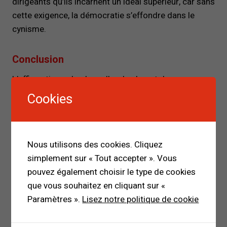
dirigeants qu’ils incarnent un idéal supérieur, car sans
cette exigence, la démocratie s’effondre dans le
cynisme.
Conclusion
L’affirmation selon laquelle « la plupart des gens ne
respectent pas leur parole, pourquoi les chefs d’État
Cookies
respecteraient la leur » révèle une tension profonde
entre la nature humaine et l’exigence politique. Si le
non-respect de la parole est universel, le dirigeant
Nous utilisons des cookies. Cliquez
doit s’en distinguer par devoir symbolique. Le
simplement sur « Tout accepter ». Vous
respect de la parole politique demeure une condition
pouvez également choisir le type de cookies
essentielle du lien démocratique et de la confiance
que vous souhaitez en cliquant sur «
collective.
Paramètres ».
Lisez notre politique de cookie
Références bibliographiques