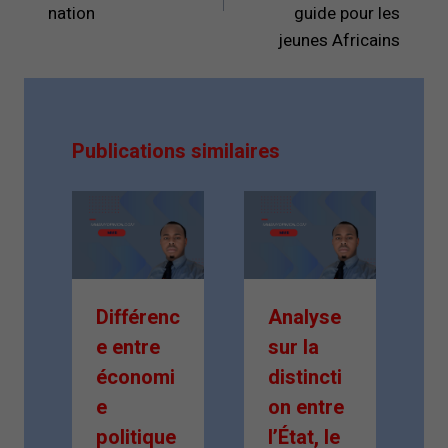
nation
guide pour les
jeunes Africains
Publications similaires
Différenc
Analyse
e entre
sur la
i
économi
distincti
e
on entre
n
politique
l’État, le