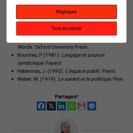
Arendt, H. (1958).
The Human Condition
.
Réglages
University of Chicago Press.
Aristote. (2014).
La Politique
(trad. J. Tricot).
Tout accepter
Vrin.
Austin, J. L. (1962).
How to Do Things with
Words
. Oxford University Press.
Bourdieu, P. (1981).
Langage et pouvoir
symbolique
. Fayard.
Habermas, J. (1992).
L’espace public
. Payot.
Weber, M. (1919).
Le savant et le politique
. Plon.
Partagez!