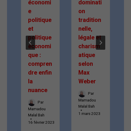
e
économi
dominati
e
on
politique
tradition
et
nelle,
c
politique
légale et
économi
charism
s
que :
atique
compren
selon
dre enfin
Max
la
Weber
nuance
Par
Mamadou
Par
Malal Bah
M
Mamadou
023
1 mars 2023
1
Malal Bah
16 février 2023