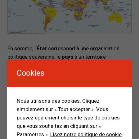
En somme, l’
État
correspond à une organisation
politique souveraine, le
pays
à un territoire
géographique, et la
nation
à une communauté
Cookies
humaine unie par des liens culturels et symboliques.
Comprendre cette distinction permet de mieux
appréhender les enjeux liés à la souveraineté, à
l’identité nationale et aux relations internationales
Nous utilisons des cookies. Cliquez
contemporaines.
simplement sur « Tout accepter ». Vous
pouvez également choisir le type de cookies
Partagez!
que vous souhaitez en cliquant sur «
Paramètres ».
Lisez notre politique de cookie