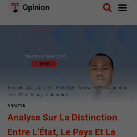
Aller
Opinion
au
contenu
Accueil
-
ACTUALITÉS
-
ANALYSE
-
Analyse sur la distinction
entre l’État, le pays et la nation
ANALYSE
Analyse Sur La Distinction
Entre L’État, Le Pays Et La