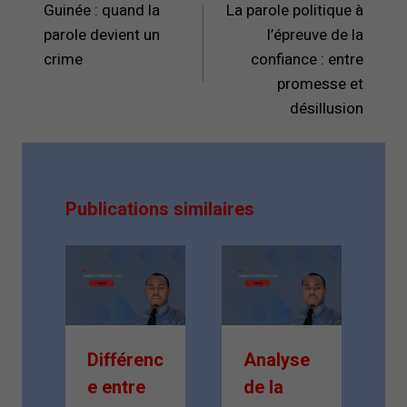
de
Guinée : quand la
La parole politique à
l’article
parole devient un
l’épreuve de la
crime
confiance : entre
promesse et
désillusion
Publications similaires
Différenc
Analyse
e entre
de la