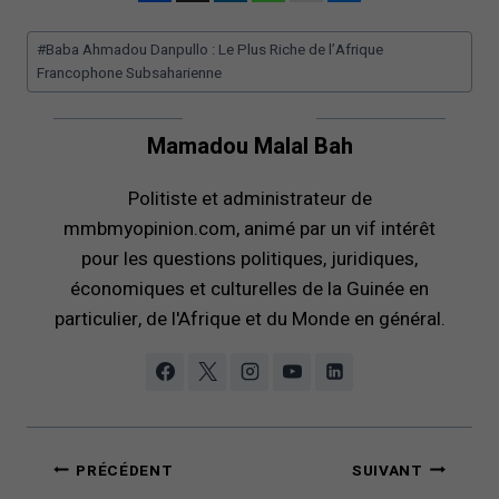
Étiquettes
#
Baba Ahmadou Danpullo : Le Plus Riche de l’Afrique
de
Francophone Subsaharienne
la
publication :
Mamadou Malal Bah
Politiste et administrateur de
mmbmyopinion.com, animé par un vif intérêt
pour les questions politiques, juridiques,
économiques et culturelles de la Guinée en
particulier, de l'Afrique et du Monde en général.
Navigation
PRÉCÉDENT
SUIVANT