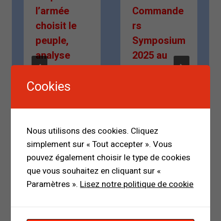
l’armée
Commande
choisit le
rs
peuple,
Symposium
analyse
2025 au
d’une crise
Rwanda :
Cookies
en mutation
renforcer
la sécurité
Par
terrestre
Mamadou Malal
Bah
en Afrique
Nous utilisons des cookies. Cliquez
12 octobre 2025
simplement sur « Tout accepter ». Vous
Par
pouvez également choisir le type de cookies
MMB MY OPINION
que vous souhaitez en cliquant sur «
23 octobre 2025
Paramètres ».
Lisez notre politique de cookie