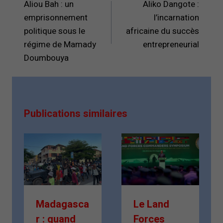
de
Aliou Bah : un
Aliko Dangote :
l’article
emprisonnement
l’incarnation
politique sous le
africaine du succès
régime de Mamady
entrepreneurial
Doumbouya
Publications similaires
Madagasca
Le Land
r : quand
Forces