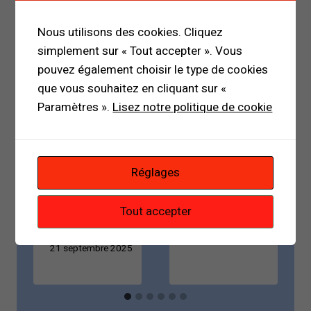
Canada et
stratégie
l’Australie :
entre
Nous utilisons des cookies. Cliquez
un tournant
improvisati
simplement sur « Tout accepter ». Vous
diplomatiq
on et calcul
pouvez également choisir le type de cookies
ue majeur
politique
que vous souhaitez en cliquant sur «
Paramètres ».
Lisez notre politique de cookie
dans
Par
l’ordre
Mamadou Malal
Bah
internation
2 avril 2026
al
Réglages
Par
Tout accepter
Mamadou Malal
Bah
21 septembre 2025