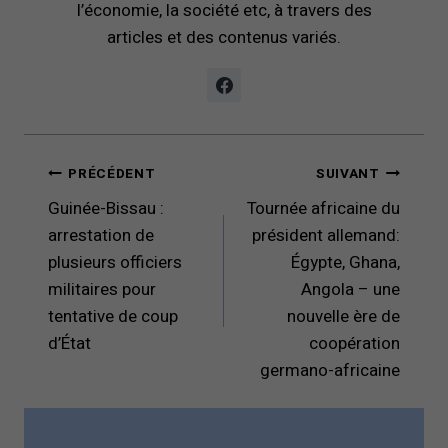
l’économie, la société etc, à travers des
articles et des contenus variés.
Navigation
PRÉCÉDENT
SUIVANT
de
Guinée-Bissau :
Tournée africaine du
l’article
arrestation de
président allemand:
plusieurs officiers
Égypte, Ghana,
militaires pour
Angola – une
tentative de coup
nouvelle ère de
d’État
coopération
germano-africaine