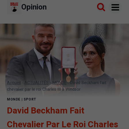
Aller
Opinion
au
contenu
Accueil
-
ACTUALITÉS
-
MONDE
-
David Beckham fait
chevalier par le roi Charles III à Windsor
MONDE
|
SPORT
David Beckham Fait
Chevalier Par Le Roi Charles