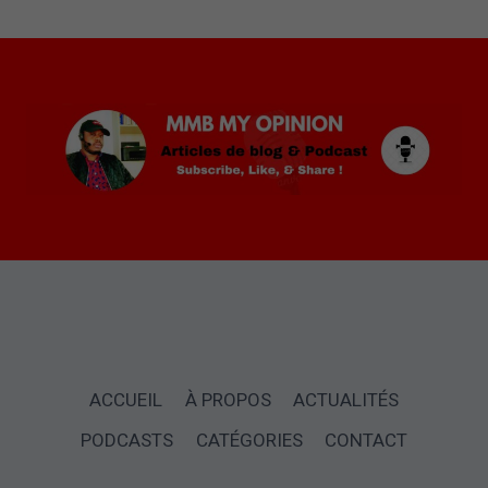
désactivée.
Vérifiez vos paramètres
ACCUEIL
À PROPOS
ACTUALITÉS
PODCASTS
CATÉGORIES
CONTACT