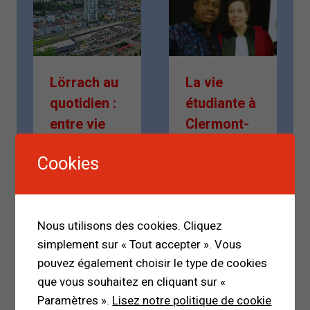
Lörrach au
La vie
quotidien :
étudiante à
entre vie
Clermont-
locale et
Ferrand :
Cookies
inspiration
entre défis,
à la
découverte
bibliothèqu
s et
Nous utilisons des cookies. Cliquez
e
ambitions
simplement sur « Tout accepter ». Vous
Par
Par
pouvez également choisir le type de cookies
Mamadou Malal
Mamadou Malal
que vous souhaitez en cliquant sur «
Bah
Bah
Paramètres ».
Lisez notre politique de cookie
16 octobre 2025
10 décembre 2022