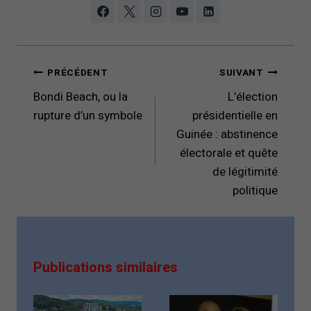
Navigation
PRÉCÉDENT
SUIVANT
de
Bondi Beach, ou la
L’élection
l’article
rupture d’un symbole
présidentielle en
Guinée : abstinence
électorale et quête
de légitimité
politique
Publications similaires