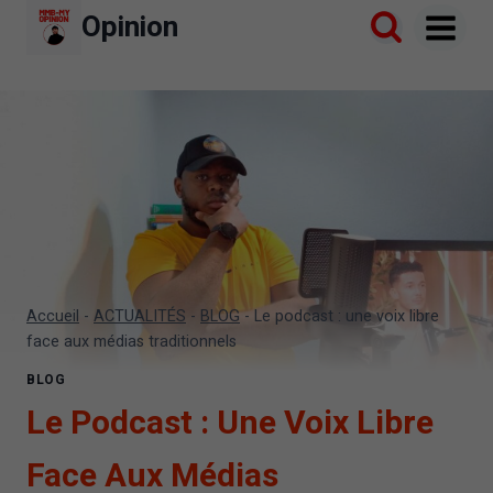
Aller
Opinion
au
contenu
Accueil
-
ACTUALITÉS
-
BLOG
-
Le podcast : une voix libre
face aux médias traditionnels
BLOG
Le Podcast : Une Voix Libre
Face Aux Médias