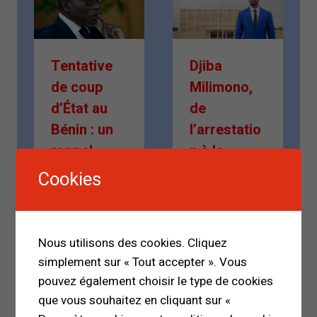
Tentative
Djiba
de coup
Milimono,
d’État au
de
Bénin : un
l’arrestatio
rappel
n à la
brutal pour
liberté : un
Cookies
l’Afrique
message
fort de
Par
reconnaiss
Mamadou Malal
Nous utilisons des cookies. Cliquez
Bah
ance et
simplement sur « Tout accepter ». Vous
8 décembre 2025
d’unité
pouvez également choisir le type de cookies
que vous souhaitez en cliquant sur «
Par