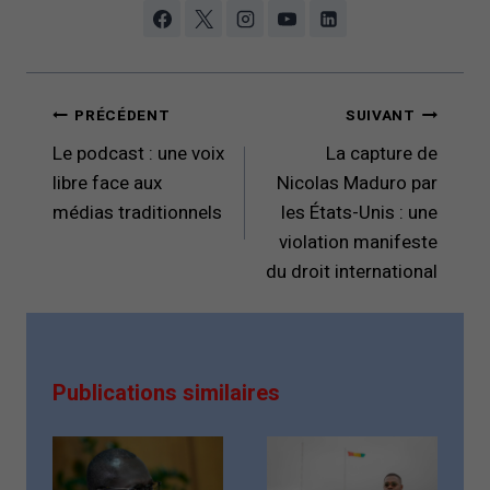
Navigation
PRÉCÉDENT
SUIVANT
de
Le podcast : une voix
La capture de
l’article
libre face aux
Nicolas Maduro par
médias traditionnels
les États-Unis : une
violation manifeste
du droit international
Publications similaires