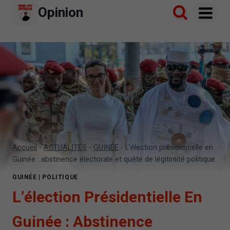
Aller
Opinion
au
contenu
Accueil
-
ACTUALITÉS
-
GUINÉE
-
L’élection présidentielle en
Guinée : abstinence électorale et quête de légitimité politique
GUINÉE
|
POLITIQUE
L’élection Présidentielle En
Guinée : Abstinence