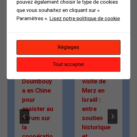
pouvez également choisir le type de cookies
que vous souhaitez en cliquant sur «
Publications similaires
Paramètres ».
Lisez notre politique de cookie
Réglages
Tout accepter
Mamady
Première
Doumbouy
visite de
a en Chine
Merz en
pour
Israël :
assister au
entre
Forum sur
soutien
la
historique
coopératio
et