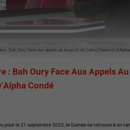
e : Bah Oury face aux appels au boycott de Cellou Dalein et d’Alph
 : Bah Oury Face Aux Appels Au
 D’Alpha Condé
u pour le 21 septembre 2025, la Guinée se retrouve à un ca