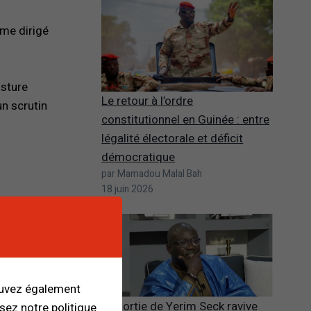
ême dirigé
osture
Le retour à l’ordre
un scrutin
constitutionnel en Guinée : entre
légalité électorale et déficit
démocratique
par Mamadou Malal Bah
18 juin 2026
îne France
uvelle phase
ouvez également
urnes. Ceux
La sortie de Yerim Seck ravive
isez notre politique