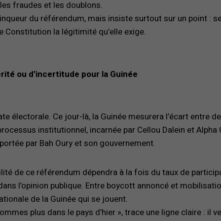
r les fraudes et les doublons.
vainqueur du référendum, mais insiste surtout sur un point : s
Constitution la légitimité qu’elle exige.
ité ou d’incertitude pour la Guinée
 électorale. Ce jour-là, la Guinée mesurera l’écart entre de
processus institutionnel, incarnée par Cellou Dalein et Alpha
, portée par Bah Oury et son gouvernement.
ilité de ce référendum dépendra à la fois du taux de particip
 dans l’opinion publique. Entre boycott annoncé et mobilisati
nationale de la Guinée qui se jouent.
mes plus dans le pays d’hier », trace une ligne claire : il v