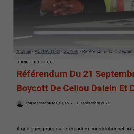
Accueil
-
ACTUALITÉS
-
GUINÉE
-
Référendum du 21 septembr
GUINÉE
|
POLITIQUE
Référendum Du 21 Septembre
Boycott De Cellou Dalein Et
Par
Mamadou Malal Bah
18 septembre 2025
À quelques jours du référendum constitutionnel prév