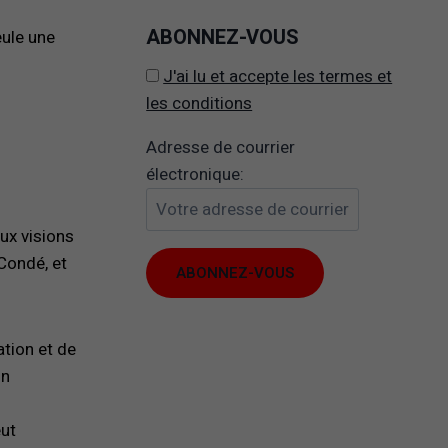
ABONNEZ-VOUS
eule une
J'ai lu et accepte les termes et
les conditions
Adresse de courrier
électronique:
ux visions
 Condé, et
ation et de
Il
on
est
Il est possible que
possible
eut