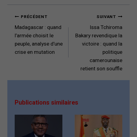
Navigation
PRÉCÉDENT
SUIVANT
de
Madagascar : quand
Issa Tchiroma
l’article
l’armée choisit le
Bakary revendique la
peuple, analyse d’une
victoire : quand la
crise en mutation
politique
camerounaise
retient son souffle
Publications similaires