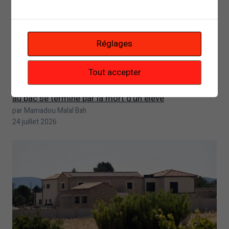
Réglages
Tout accepter
Mamadou Diouma Bah : quand une affaire de fraude
au bac se termine par la mort d’un élève
par Mamadou Malal Bah
24 juillet 2026