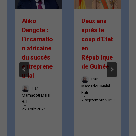
Aliko
Deux ans
Dangote :
après le
l’incarnatio
coup d’État
n africaine
en
du succès
République
entreprene
de Guinée
urial
Par
Mamadou Malal
Par
Bah
Mamadou Malal
7 septembre 2023
Bah
29 août 2025